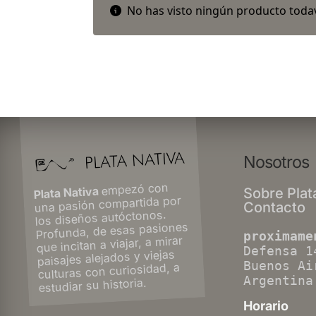
No has visto ningún producto todav
Nosotros
empezó con
Plata Nativa
Sobre Plat
una pasión compartida por
Contacto
los diseños autóctonos.
Profunda, de esas pasiones
proximame
que incitan a viajar, a mirar
Defensa 1
paisajes alejados y viejas
Buenos Ai
culturas con curiosidad, a
Argentina
estudiar su historia.
Horario