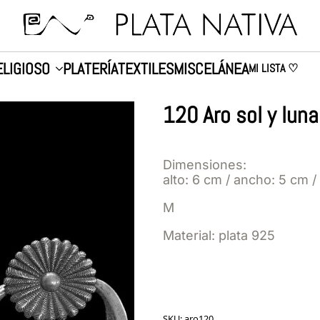
ELIGIOSO
PLATERÍA
TEXTILES
MISCELÁNEA
MI LISTA ♡
120 Aro sol y luna
Dimensiones:
alto: 6 cm / ancho: 5 cm /
M
Material: plata 925
SKU:
aro120