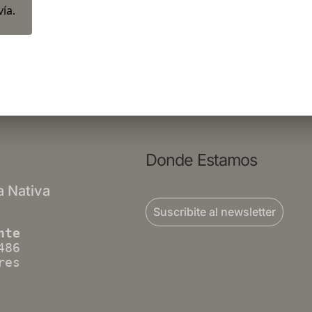
ía.
Donde Estamos
a Nativa
Suscribite al newsletter
nte
486
res