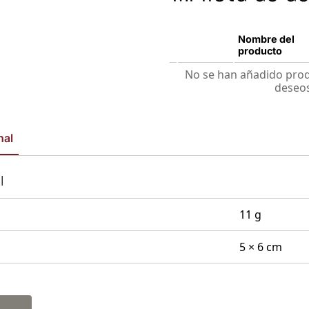
Nombre del
producto
No se han añadido produ
deseo
nal
l
11 g
5 × 6 cm