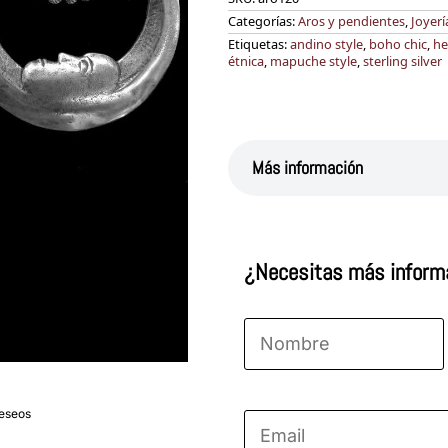
Categorías:
Aros y pendientes
,
Joyerí
Etiquetas:
andino style
,
boho chic
,
he
étnica
,
mapuche style
,
sterling silver
Más información
¿Necesitas más inform
Nombre
*
Nombre
deseos
Email
*