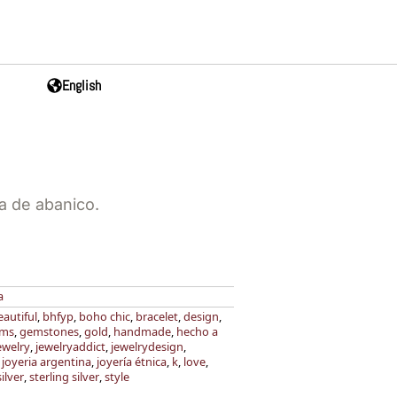
English
a de abanico.
a
eautiful
,
bhfyp
,
boho chic
,
bracelet
,
design
,
ms
,
gemstones
,
gold
,
handmade
,
hecho a
ewelry
,
jewelryaddict
,
jewelrydesign
,
,
joyeria argentina
,
joyería étnica
,
k
,
love
,
silver
,
sterling silver
,
style