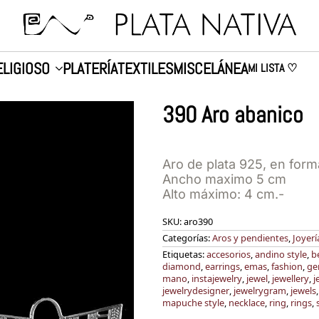
ELIGIOSO
PLATERÍA
TEXTILES
MISCELÁNEA
MI LISTA ♡
390 Aro abanico
Aro de plata 925, en form
Ancho maximo 5 cm
Alto máximo: 4 cm.-
SKU:
aro390
Categorías:
Aros y pendientes
,
Joyerí
Etiquetas:
accesorios
,
andino style
,
b
diamond
,
earrings
,
emas
,
fashion
,
ge
mano
,
instajewelry
,
jewel
,
jewellery
,
j
jewelrydesigner
,
jewelrygram
,
jewels
mapuche style
,
necklace
,
ring
,
rings
,