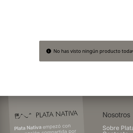
No has visto ningún producto todav
Nosotros
empezó con
Plata Nativa
Sobre Plat
una pasión compartida por