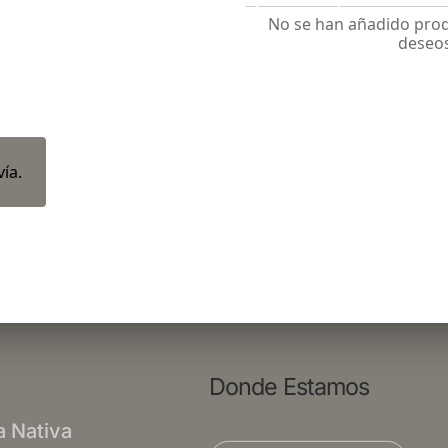
No se han añadido produ
deseo
ía.
Donde Estamos
a Nativa