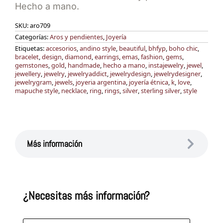
Hecho a mano.
SKU:
aro709
Categorías:
Aros y pendientes
,
Joyería
Etiquetas:
accesorios
,
andino style
,
beautiful
,
bhfyp
,
boho chic
,
bracelet
,
design
,
diamond
,
earrings
,
emas
,
fashion
,
gems
,
gemstones
,
gold
,
handmade
,
hecho a mano
,
instajewelry
,
jewel
,
jewellery
,
jewelry
,
jewelryaddict
,
jewelrydesign
,
jewelrydesigner
,
jewelrygram
,
jewels
,
joyeria argentina
,
joyería étnica
,
k
,
love
,
mapuche style
,
necklace
,
ring
,
rings
,
silver
,
sterling silver
,
style
Más información
¿Necesitas más información?